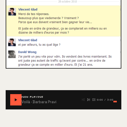
NOW PLAYING
0:00
/
3:00
Voilà
· Barbara Pravi