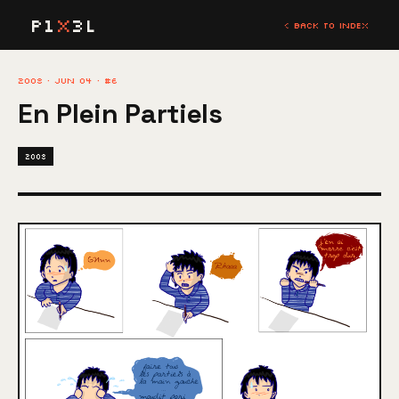
P1
X
3L
< BACK TO INDEX
2008 · JUN 04 · #6
En Plein Partiels
2008