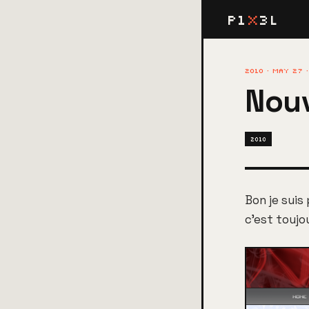
P1
X
3L
2010 · MAY 27 
Nou
2010
Bon je suis
c'est toujo