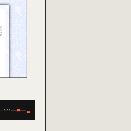
/
3:00