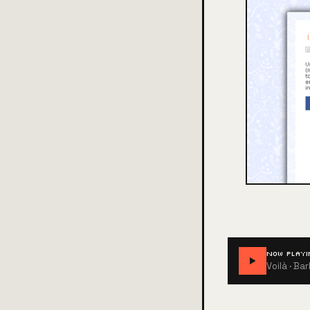
NOW PLAYI
Voilà
· Bar