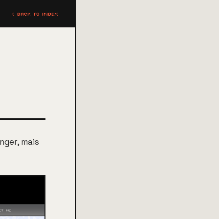
< BACK TO INDEX
anger, mais