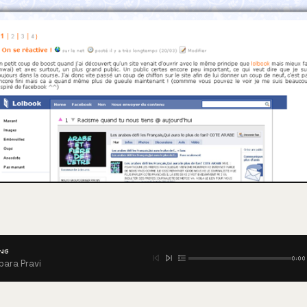
NG
0:00
bara Pravi