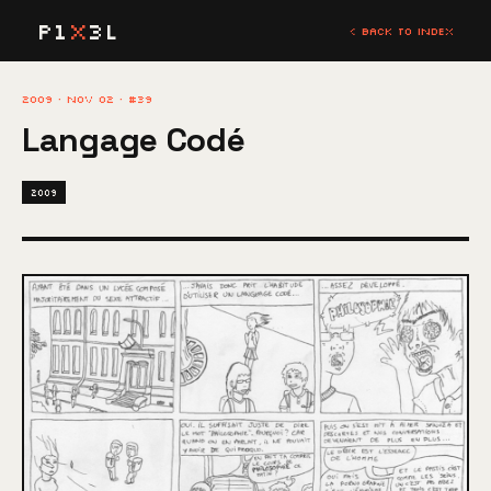
P1
X
3L
< BACK TO INDEX
2009 · NOV 02 · #39
Langage Codé
2009