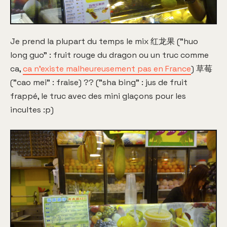
Je prend la plupart du temps le mix 红龙果 ("huo
long guo" : fruit rouge du dragon ou un truc comme
ca,
ca n'existe malheureusement pas en France
) 草莓
("cao mei" : fraise) ?? ("sha bing" : jus de fruit
frappé, le truc avec des mini glaçons pour les
incultes :p)