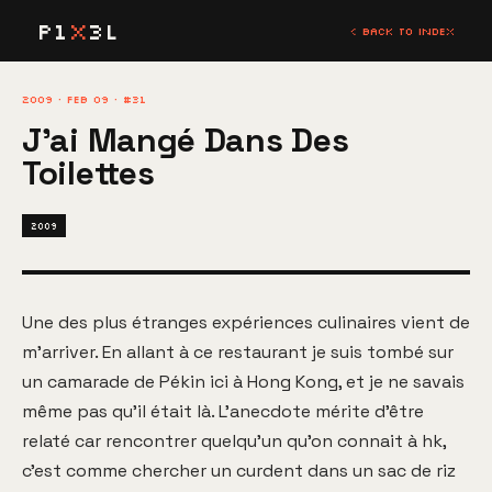
P1
X
3L
< BACK TO INDEX
2009 · FEB 09 · #31
J'ai Mangé Dans Des
Toilettes
2009
Une des plus étranges expériences culinaires vient de
m'arriver. En allant à ce restaurant je suis tombé sur
un camarade de Pékin ici à Hong Kong, et je ne savais
même pas qu'il était là. L'anecdote mérite d'être
relaté car rencontrer quelqu'un qu'on connait à hk,
c'est comme chercher un curdent dans un sac de riz